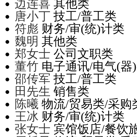
边连喜
其他类
唐小丁
技工/普工类
符彪
财务/审(统)计类
魏明
其他类
郑女士
公司文职类
董竹
电子通讯/电气(器
邵传军
技工/普工类
田先生
销售类
陈曦
物流/贸易类/采购
王冰
财务/审(统)计类
张女士
宾馆饭店/餐饮