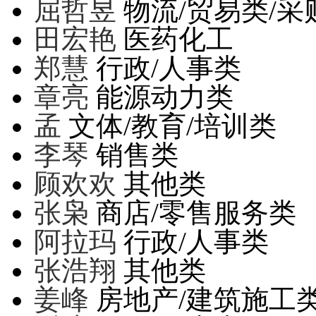
屈哲昱
物流/贸易类/采
田宏艳
医药化工
郑慧
行政/人事类
章亮
能源动力类
孟
文体/教育/培训类
李琴
销售类
顾欢欢
其他类
张枭
商店/零售服务类
阿拉玛
行政/人事类
张浩翔
其他类
姜峰
房地产/建筑施工