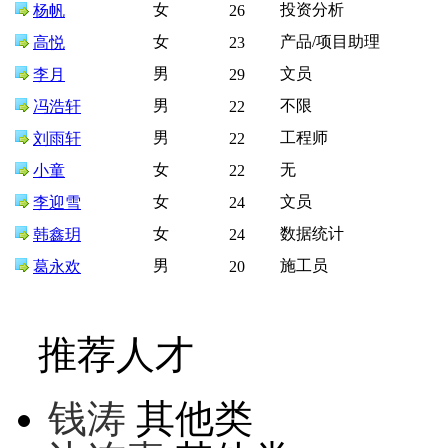
女
投资分析
杨帆
26
女
产品/项目助理
高悦
23
男
文员
李月
29
男
不限
冯浩轩
22
男
工程师
刘雨轩
22
女
无
小童
22
女
文员
李迎雪
24
女
数据统计
韩鑫玥
24
男
施工员
葛永欢
20
推荐人才
钱涛
其他类