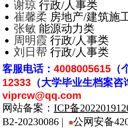
谢琼
行政/人事类
崔馨柔
房地产/建筑施
张敏
能源动力类
周明霞
行政/人事类
刘日帮
行政/人事类
客
服电话：
4008005615
（
12333
（大学毕业生档案
咨
viprcw@qq.com
网站备案：
ICP备20220191
B2-20230086 |
公网安备4201