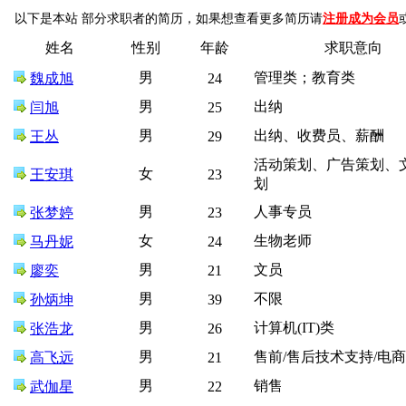
以下是本站 部分求职者的简历，如果想查看更多简历请
注册成为会员
姓名
性别
年龄
求职意向
男
管理类；教育类
魏成旭
24
男
出纳
闫旭
25
男
出纳、收费员、薪酬
王丛
29
活动策划、广告策划、
女
王安琪
23
划
男
人事专员
张梦婷
23
女
生物老师
马丹妮
24
男
文员
廖奕
21
男
不限
孙炳坤
39
男
计算机(IT)类
张浩龙
26
男
售前/售后技术支持/电
高飞远
21
男
销售
武伽星
22