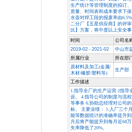
生产统计等管理制度的拟订、
质量、时间表和成本要求下保证
水壶对焊工段的报废率由6.5%
二分厂【五星供应商】的评审
比】方案，将中度以上安全事故
时间
公司名
2019-02 - 2021-02
中山市
所属行业
所在部
原材料及加工(金属/
生产部
木材/橡胶/塑料等)
工作描述
1.指导全厂的生产运营 2指导
设。 4.指导公司的制度与流
等事务 6.协助总经理对公
标。 主要业绩： 1.入厂三个
能等数据统计的准确率提升到9
月后将产能提升到每月近68万
失率降低了20%。