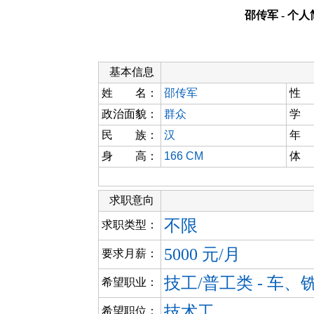
邵传军 - 个
基本信息
姓 名：
邵传军
性
政治面貌：
群众
学
民 族：
汉
年
身 高：
166 CM
体
求职意向
不限
求职类型：
5000 元/月
要求月薪：
技工/普工类 - 车
希望职业：
技术工
希望职位：