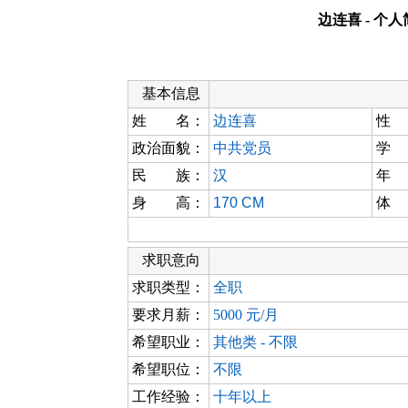
边连喜 - 个
基本信息
姓 名：
边连喜
性
政治面貌：
中共党员
学
民 族：
汉
年
身 高：
170 CM
体
求职意向
求职类型：
全职
要求月薪：
5000 元/月
希望职业：
其他类 - 不限
希望职位：
不限
工作经验：
十年以上