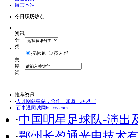
留言本站
今日职场热点
资讯
分
类：
按标题
按内容
关
键
词：
推荐资讯
·
人才网站建站，合作，加盟、联盟 （
·
百事通同城网bsttcw.com
·
中国明星足球队-演出
·
鄂州长盈通光电技术