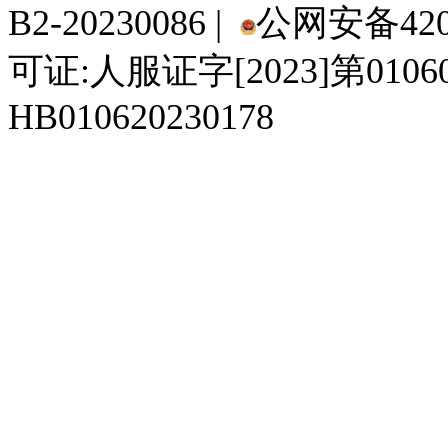
B2-20230086 |
公网安备4201
可证:人服证字[2023]第010
HB010620230178
929人才网
929招聘网
南方人才网
919人才网
939人才网
520人才
92
联合人才网
联合招聘网
888人才网
163人才网
163招聘网
985人才网
21
同城招聘网
毕业生求职网
域名抢注网
招聘人才网
中国直聘网
中国人才招聘网
中
直聘招聘网
人才网
武汉人才网
520人才网
28人才网
最新招聘信息
最