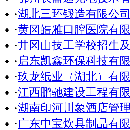
·
湖北三环锻造有限公
·
黄冈皓雅口腔医院有
·
井冈山技工学校招生
·
启东凯鑫环保科技有
·
玖龙纸业（湖北）有
·
江西鹏驰建设工程有
·
湖南印河川象酒店管
·
广东中宝炊具制品有