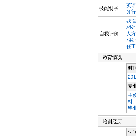
英语
技能特长：
务行
我性
相处
自我评价：
人方
相处
任工
教育情况
时
201
专
主
料
毕
培训经历
时