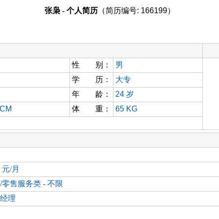
张枭 - 个人简历
（简历编号: 166199）
性 别：
男
学 历：
大专
年 龄：
24
岁
 CM
体 重：
65 KG
0 元/月
/零售服务类 - 不限
经理