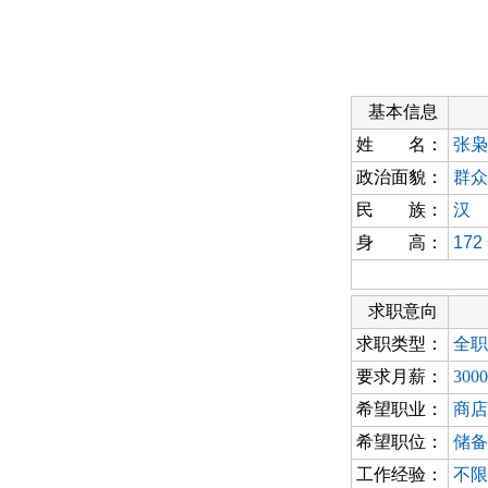
基本信息
姓 名：
张枭
政治面貌：
群众
民 族：
汉
身 高：
172
求职意向
求职类型：
全职
要求月薪：
300
希望职业：
商店
希望职位：
储备
工作经验：
不限