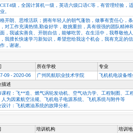
CET4级，全国计算机一级，英语六级口语C等，有管理经验，
业。
格开朗、思维活跃；拥有年轻人的朝气蓬勃，做事有责任心，条
，对工作充满热情,勤奋好学，敢挑重担，具有很强的团队精神
面，我诚实善良、开朗自信，能够吃苦。在生活中，我尊敬他人
，我擅长快速学习新知识，希望您给我这个机会，我有充足的信
作，谢谢。
间
所在学校
专业
7-09 - 2020-06
广州民航职业技术学院
飞机机电设备维
业描述
修课程：飞**造、燃气涡轮发动机、空气动力学、工程制图、工
、人为因素航空法规、飞机电子电源系统、飞机系统与附件等
业设计：飞机燃油系统的故障分析。
间
培训机构
培训地