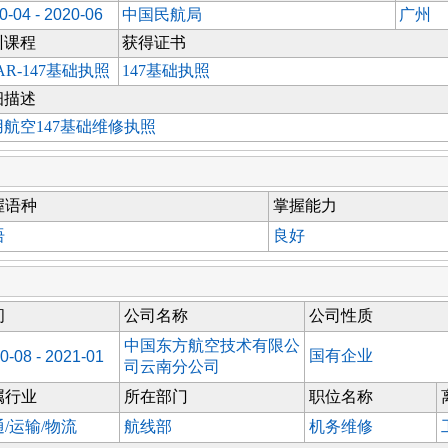
0-04 - 2020-06
中国民航局
广州
训课程
获得证书
AR-147基础执照
147基础执照
细描述
用航空147基础维修执照
握语种
掌握能力
语
良好
间
公司名称
公司性质
中国东方航空技术有限公
国有企业
0-08 - 2021-01
司云南分公司
属行业
所在部门
职位名称
/运输/物流
航线部
机务维修