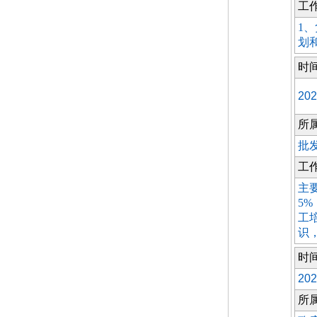
工
1
划
时
202
所
批
工
主
5
工
识
时
202
所