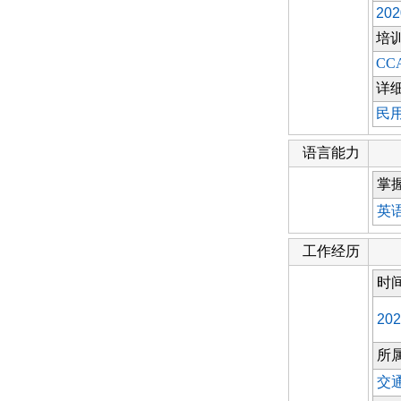
202
培
CC
详
民
语言能力
掌
英
工作经历
时
202
所
交通