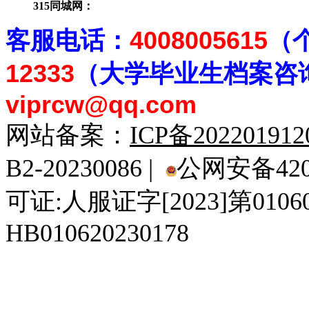
315同城网：
客
服电话：
4008005615
（
12333
（大学毕业生档案
咨
viprcw@qq.com
网站备案：
ICP备20220191
B2-20230086 |
公网安备4201
可证:人服证字[2023]第010
HB010620230178
929人才网
929招聘网
南方人才网
919人才网
939人才网
520人才
92
联合人才网
联合招聘网
888人才网
163人才网
163招聘网
985人才网
21
同城招聘网
毕业生求职网
域名抢注网
招聘人才网
中国直聘网
中国人才招聘网
中
直聘招聘网
人才网
武汉人才网
520人才网
28人才网
最新招聘信息
最