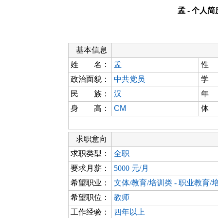
孟 - 个人简
基本信息
姓 名：
孟
性
政治面貌：
中共党员
学
民 族：
汉
年
身 高：
CM
体
求职意向
求职类型：
全职
要求月薪：
5000 元/月
希望职业：
文体/教育/培训类 - 职业教育/
希望职位：
教师
工作经验：
四年以上