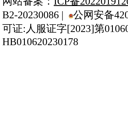
网站备案：
ICP备20220191
B2-20230086 |
公网安备4201
可证:人服证字[2023]第010
HB010620230178
929人才网
929招聘网
南方人才网
919人才网
939人才网
520人才
92
联合人才网
联合招聘网
888人才网
163人才网
163招聘网
985人才网
21
同城招聘网
毕业生求职网
域名抢注网
招聘人才网
中国直聘网
中国人才招聘网
中
直聘招聘网
人才网
武汉人才网
520人才网
28人才网
最新招聘信息
最