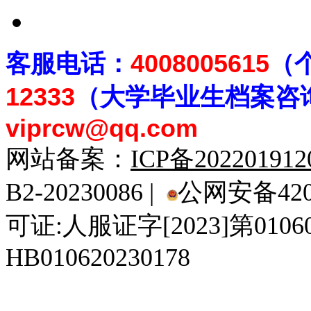
客
服电话：
4008005615
（
12333
（大学毕业生档案
咨
viprcw@qq.com
网站备案：
ICP备20220191
B2-20230086 |
公网安备4201
可证:人服证字[2023]第010
HB010620230178
929人才网
929招聘网
南方人才网
919人才网
939人才网
520人才
92
联合人才网
联合招聘网
888人才网
163人才网
163招聘网
985人才网
21
同城招聘网
毕业生求职网
域名抢注网
招聘人才网
中国直聘网
中国人才招聘网
中