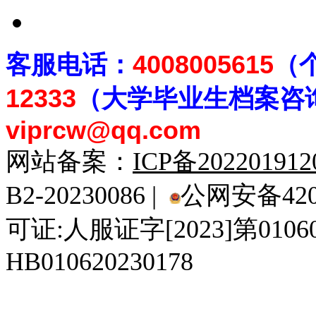
客
服电话：
4008005615
（
12333
（大学毕业生档案
咨
viprcw@qq.com
网站备案：
ICP备20220191
B2-20230086 |
公网安备4201
可证:人服证字[2023]第010
HB010620230178
929人才网
929招聘网
南方人才网
919人才网
939人才网
520人才
92
联合人才网
联合招聘网
888人才网
163人才网
163招聘网
985人才网
21
同城招聘网
毕业生求职网
域名抢注网
招聘人才网
中国直聘网
中国人才招聘网
中