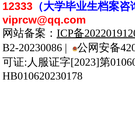
12333
（大学毕业生档案
咨
viprcw@qq.com
网站备案：
ICP备20220191
B2-20230086 |
公网安备4201
可证:人服证字[2023]第010
HB010620230178
929人才网
929招聘网
南方人才网
919人才网
939人才网
520人才
92
联合人才网
联合招聘网
888人才网
163人才网
163招聘网
985人才网
21
同城招聘网
毕业生求职网
域名抢注网
招聘人才网
中国直聘网
中国人才招聘网
中
直聘招聘网
人才网
武汉人才网
520人才网
28人才网
最新招聘信息
最