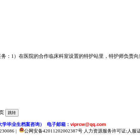
任务：1）在医院的合作临床科室设置的特护站里，特护师负责
页
大学毕业生档案
咨
询） 电子邮箱：
viprcw@qq.com
0086 |
公网安备42011202002387号
人力资源服务许可证:人服证字[2