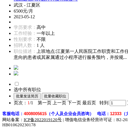
武汉 - 江夏区
6500元/月
2023-05-12
学历要求：
高中
工作经验：
一年以上
性别要求：
不限
招聘人数：
1 人
职位描述：
上班地点:江夏第一人民医院工作职责和工作
意向的患者或其家属通过小程序进行服务预约，并按规...
选中所有职位
页次：
1
/1 第一页 上一页 下一页 最后页 转到
客
服电话：
4008005615
（个人及企业会员咨询） 电话：
12333
（
网站备案：
ICP备2022019120号
| 增值电信业务经营许可证：B2-2023
HB010620230178