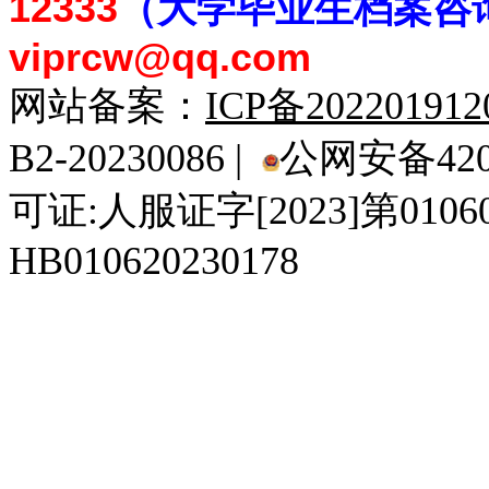
12333
（大学毕业生档案
咨
viprcw@qq.com
网站备案：
ICP备20220191
B2-20230086 |
公网安备4201
可证:人服证字[2023]第010
HB010620230178
929人才网
929招聘网
南方人才网
919人才网
939人才网
520人才
92
联合人才网
联合招聘网
888人才网
163人才网
163招聘网
985人才网
21
同城招聘网
毕业生求职网
域名抢注网
招聘人才网
中国直聘网
中国人才招聘网
中
直聘招聘网
人才网
武汉人才网
520人才网
28人才网
最新招聘信息
最