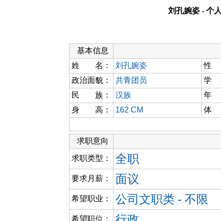
刘孔婉姿 - 个
基本信息
姓 名：
刘孔婉姿
性
政治面貌：
共青团员
学
民 族：
汉族
年
身 高：
162 CM
体
求职意向
全职
求职类型：
面议
要求月薪：
公司文职类 - 不限
希望职业：
行政
希望职位：