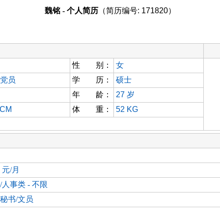
魏铭 - 个人简历
（简历编号: 171820）
性 别：
女
党员
学 历：
硕士
年 龄：
27
岁
 CM
体 重：
52 KG
0 元/月
/人事类 - 不限
秘书/文员