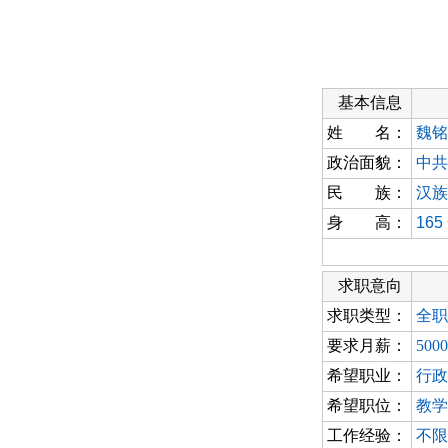
基本信息
姓 名：
魏铭
政治面貌：
中共
民 族：
汉族
身 高：
165
求职意向
求职类型：
全职
要求月薪：
500
希望职业：
行政
希望职位：
教学
工作经验：
不限