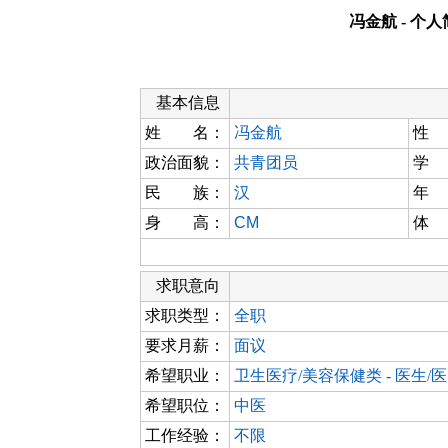
冯金航 - 个
基本信息
姓 名：
冯金航
性
政治面貌：
共青团员
学
民 族：
汉
年
身 高：
CM
体
求职意向
求职类型：
全职
要求月薪：
面议
希望职业：
卫生医疗/美容保健类 - 医生/
希望职位：
中医
工作经验：
不限