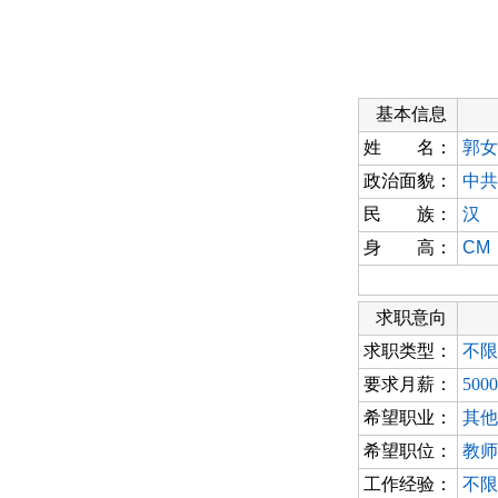
基本信息
姓 名：
郭女
政治面貌：
中共
民 族：
汉
身 高：
CM
求职意向
求职类型：
不限
要求月薪：
500
希望职业：
其他
希望职位：
教师
工作经验：
不限