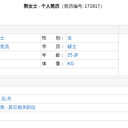
郭女士 - 个人简历
（简历编号: 171817）
士
性 别：
女
党员
学 历：
硕士
年 龄：
25
岁
体 重：
KG
0 元/月
类 - 其它相关职位