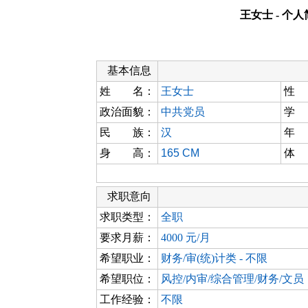
王女士 - 个
基本信息
姓 名：
王女士
性
政治面貌：
中共党员
学
民 族：
汉
年
身 高：
165 CM
体
求职意向
求职类型：
全职
要求月薪：
4000 元/月
希望职业：
财务/审(统)计类 - 不限
希望职位：
风控/内审/综合管理/财务/文员
工作经验：
不限