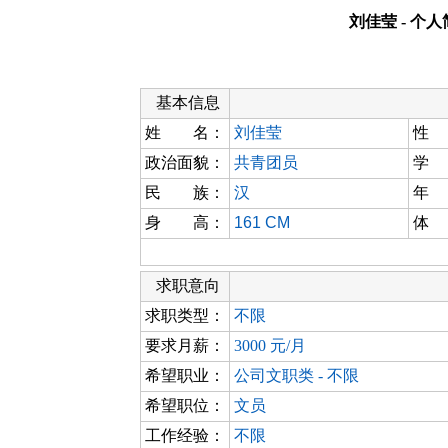
刘佳莹 - 个
基本信息
姓 名：
刘佳莹
性
政治面貌：
共青团员
学
民 族：
汉
年
身 高：
161 CM
体
求职意向
求职类型：
不限
要求月薪：
3000 元/月
希望职业：
公司文职类 - 不限
希望职位：
文员
工作经验：
不限