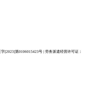
023]第0106015423号 | 劳务派遣经营许可证：
中国人才
人才网
南京人才网
929人才网站
招聘网
人力资源
百事通同城网
人才招聘网
52人才网
最新招聘
今日信息网
bossrcw
江苏人才网
人才网站大全
招聘网
购买友情链接