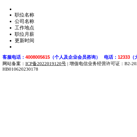
职位名称
公司名称
工作地点
职位月薪
更新时间
客
服电话：
4008005615
（个人及企业会员咨询） 电话：
12333
（
网站备案：
ICP备2022019120号
| 增值电信业务经营许可证：B2-2023
HB010620230178
929人才网
929招聘网
南方人才网
919人才网
939人才网
联合人才网
联合招聘网
888人才网
163人才网
163招聘网
同城招聘网
毕业生求职网
域名抢注网
招聘人才网
中国直聘网
直聘招聘网
人才网
武汉人才网
520人才网
28人才网