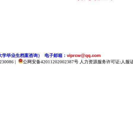
大学毕业生档案
咨
询） 电子邮箱：
viprcw@qq.com
0086 |
公网安备42011202002387号
人力资源服务许可证:人服证字[2
520人才
929人才
应届生人才网
中国人才网
985人才网
211人才网
1001人才网
1688人才网
中国人才招聘网
中国招聘网
boss招聘网
直聘人才网
最新招聘信息
最新求职简历
597招聘网
百网人才